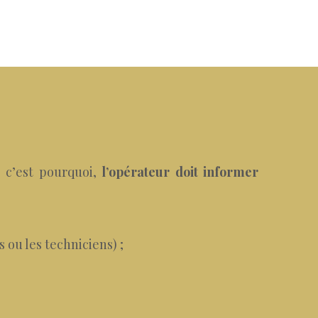
 c’est pourquoi,
l’opérateur doit informer
 ou les techniciens) ;