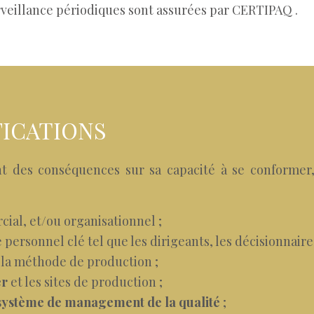
rveillance périodiques sont assurées par CERTIPAQ .
FICATIONS
 des conséquences sur sa capacité à se conformer,
ial, et/ou organisationnel ;
personnel clé tel que les dirigeants, les décisionnaires
 la méthode de production ;
er
et les sites de production ;
système de management de la qualité
;