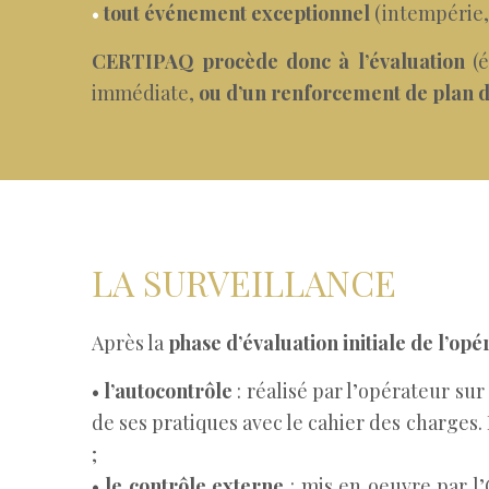
•
tout événement exceptionnel
(intempérie, 
CERTIPAQ procède donc à l’évaluation
(é
immédiate,
ou d’un renforcement de plan d
LA SURVEILLANCE
Après la
phase d’évaluation initiale de l’opé
•
l’autocontrôle
: réalisé par l’opérateur sur
de ses pratiques avec le cahier des charge
;
•
le contrôle externe
: mis en oeuvre par l’