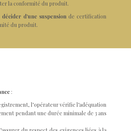
ter la conformité du produit.
 décider d’une suspension
de certification
mité du produit.
ance
:
registrement, l’opérateur vérifie l’adéquation
trement pendant une durée minimale de 3 ans
assurer du respect des exigences liées à la