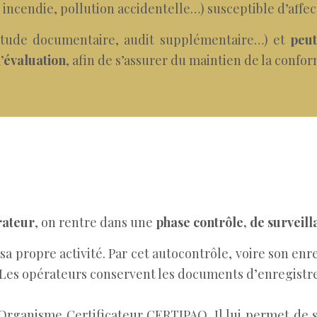
incendie, pollution accidentelle…) susceptible d’affec
tude documentaire, audit supplémentaire…) et
peut
’évaluation
, afin de s’assurer du maintien de la confor
rateur
, on rentre dans une
phase contrôle, de surveill
 sa propre activité. Par cet autocontrôle, voire son en
s. Les opérateurs conservent les documents d’enregis
Organisme Certificateur CERTIPAQ. Il lui permet de s’