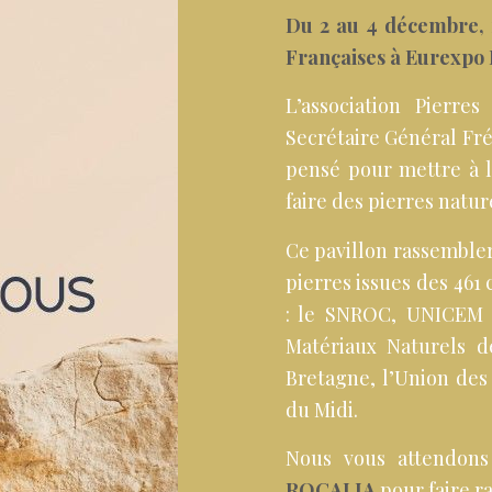
Du 2 au 4 décembre, r
Françaises à Eurexpo 
L’association Pierre
Secrétaire Général Fré
pensé pour mettre à l’
faire des pierres natur
Ce pavillon rassemble
pierres issues des 461
: le SNROC, UNICEM
Matériaux Naturels de
Bretagne, l’Union des
du Midi.
Nous vous attendon
ROCALIA
pour faire r